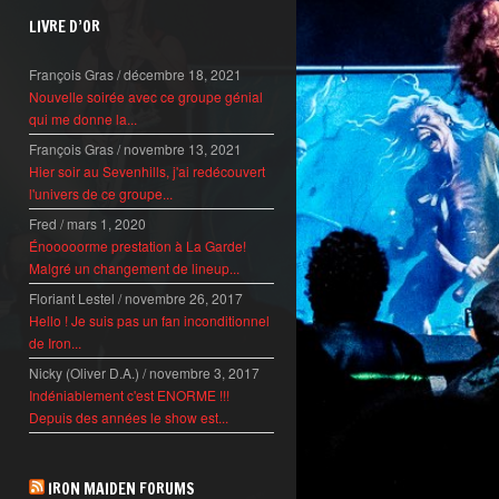
LIVRE D’OR
François Gras
/
décembre 18, 2021
Nouvelle soirée avec ce groupe génial
qui me donne la...
François Gras
/
novembre 13, 2021
Hier soir au Sevenhills, j'ai redécouvert
l'univers de ce groupe...
Fred
/
mars 1, 2020
Énooooorme prestation à La Garde!
Malgré un changement de lineup...
Floriant Lestel
/
novembre 26, 2017
Hello ! Je suis pas un fan inconditionnel
de Iron...
Nicky (Oliver D.A.)
/
novembre 3, 2017
Indéniablement c'est ENORME !!!
Depuis des années le show est...
IRON MAIDEN FORUMS