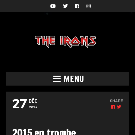
MENU
27
SHARE
DÉC
2014
2015 en trombe