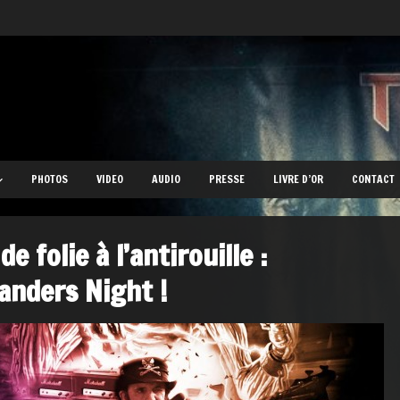
PHOTOS
VIDEO
AUDIO
PRESSE
LIVRE D’OR
CONTACT
de folie à l’antirouille :
anders Night !