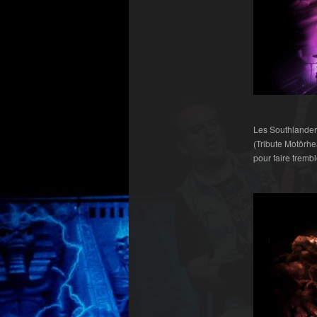
Les Southlanders
(Tribute Motörhe
pour faire trembl