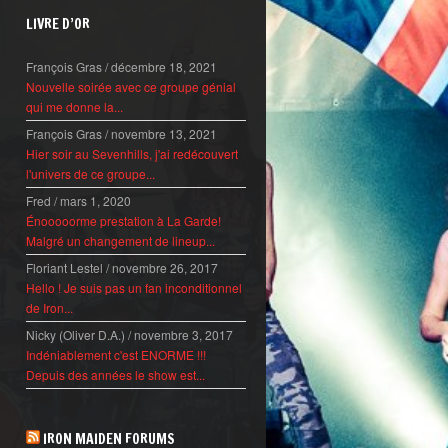
LIVRE D’OR
François Gras
/
décembre 18, 2021
Nouvelle soirée avec ce groupe génial
qui me donne la...
François Gras
/
novembre 13, 2021
Hier soir au Sevenhills, j'ai redécouvert
l'univers de ce groupe...
Fred
/
mars 1, 2020
Énooooorme prestation à La Garde!
Malgré un changement de lineup...
Floriant Lestel
/
novembre 26, 2017
Hello ! Je suis pas un fan inconditionnel
de Iron...
Nicky (Oliver D.A.)
/
novembre 3, 2017
Indéniablement c'est ENORME !!!
Depuis des années le show est...
IRON MAIDEN FORUMS