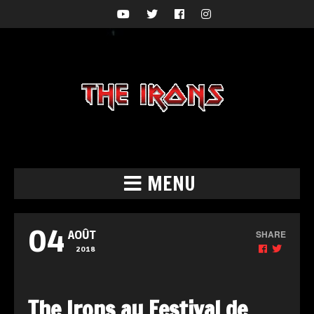
MENU
04
SHARE
AOÛT
2018
The Irons au Festival de