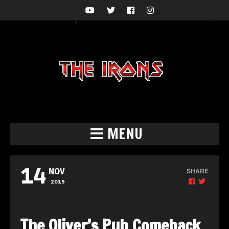
MENU
14
SHARE
NOV
2019
The Oliver’s Pub Comeback