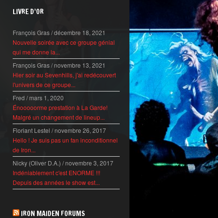
LIVRE D’OR
François Gras
/
décembre 18, 2021
Nouvelle soirée avec ce groupe génial
qui me donne la...
François Gras
/
novembre 13, 2021
Hier soir au Sevenhills, j'ai redécouvert
l'univers de ce groupe...
Fred
/
mars 1, 2020
Énooooorme prestation à La Garde!
Malgré un changement de lineup...
Floriant Lestel
/
novembre 26, 2017
Hello ! Je suis pas un fan inconditionnel
de Iron...
Nicky (Oliver D.A.)
/
novembre 3, 2017
Indéniablement c'est ENORME !!!
Depuis des années le show est...
IRON MAIDEN FORUMS